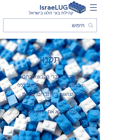
IsraeLUG
קהילת בוני הלגו בישראל
תקנון
ב-2023 חברי הקבוצה כתבו
ואימצו תקנון לקבוצה, הכולל כללי
התנהגות בין חברים, חובות
וזכויות.
ניתן לקרוא את התקנון
כאן
.